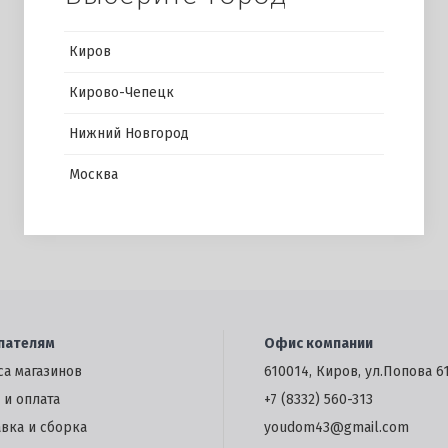
Киров
Кирово-Чепецк
Нижний Новгород
Москва
пателям
Офис компании
са магазинов
610014, Киров, ул.Попова 6
 и оплата
+7 (8332) 560-313
авка и сборка
youdom43@gmail.com