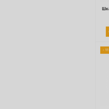
Шк
- 1