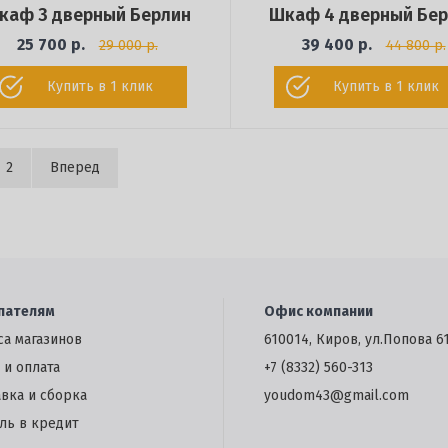
каф 3 дверный Берлин
Шкаф 4 дверный Бе
25 700 р.
39 400 р.
29 000 р.
44 800 р.
Купить в 1 клик
Купить в 1 клик
2
Вперед
пателям
Офис компании
са магазинов
610014, Киров, ул.Попова 6
 и оплата
+7 (8332) 560-313
авка и сборка
youdom43@gmail.com
ль в кредит