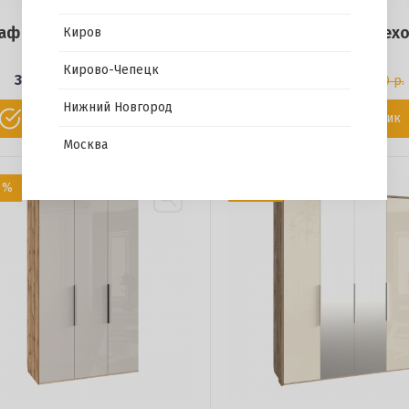
аф Берлин с открытыми
Шкаф Берлин с перех
Киров
полками
секцией
Кирово-Чепецк
35 400 р.
33 300 р.
40 800 р.
38 200 р.
Нижний Новгород
Купить в 1 клик
Купить в 1 клик
Москва
1 %
- 12 %