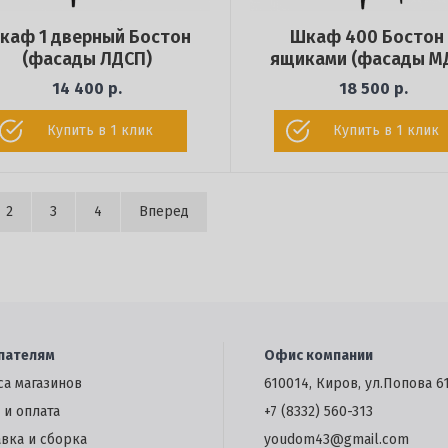
каф 1 дверный Бостон
Шкаф 400 Бостон 
(фасады ЛДСП)
ящиками (фасады М
14 400 р.
18 500 р.
Купить в 1 клик
Купить в 1 клик
2
3
4
Вперед
пателям
Офис компании
са магазинов
610014, Киров, ул.Попова 6
 и оплата
+7 (8332) 560-313
авка и сборка
youdom43@gmail.com