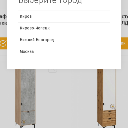
аф 1 дверный Бостон со
Шкаф 1 дверный Бост
Киров
теклом (фасады МДФ)
стеклом (фасады ЛД
Кирово-Чепецк
18 700 р.
17 200 р.
Нижний Новгород
Купить в 1 клик
Купить в 1 клик
Москва